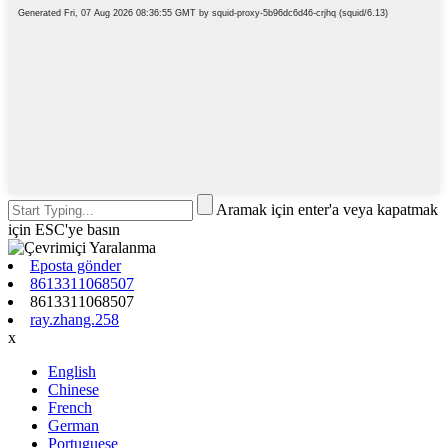
Aramak için enter'a veya kapatmak
için ESC'ye basın
Eposta gönder
8613311068507
8613311068507
ray.zhang.258
x
English
Chinese
French
German
Portuguese