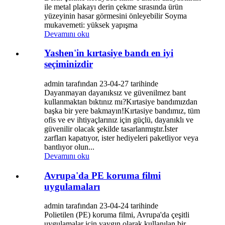
ile metal plakayı derin çekme sırasında ürün
yüzeyinin hasar görmesini önleyebilir Soyma
mukavemeti: yüksek yapışma
Devamını oku
Yashen'in kırtasiye bandı en iyi
seçiminizdir
admin tarafından 23-04-27 tarihinde
Dayanmayan dayanıksız ve güvenilmez bant
kullanmaktan bıktınız mı?Kırtasiye bandımızdan
başka bir yere bakmayın!Kırtasiye bandımız, tüm
ofis ve ev ihtiyaçlarınız için güçlü, dayanıklı ve
güvenilir olacak şekilde tasarlanmıştır.İster
zarfları kapatıyor, ister hediyeleri paketliyor veya
bantlıyor olun...
Devamını oku
Avrupa'da PE koruma filmi
uygulamaları
admin tarafından 23-04-24 tarihinde
Polietilen (PE) koruma filmi, Avrupa'da çeşitli
uygulamalar için yaygın olarak kullanılan bir