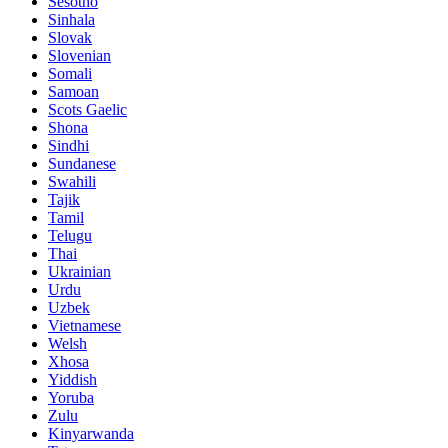
Sesotho
Sinhala
Slovak
Slovenian
Somali
Samoan
Scots Gaelic
Shona
Sindhi
Sundanese
Swahili
Tajik
Tamil
Telugu
Thai
Ukrainian
Urdu
Uzbek
Vietnamese
Welsh
Xhosa
Yiddish
Yoruba
Zulu
Kinyarwanda