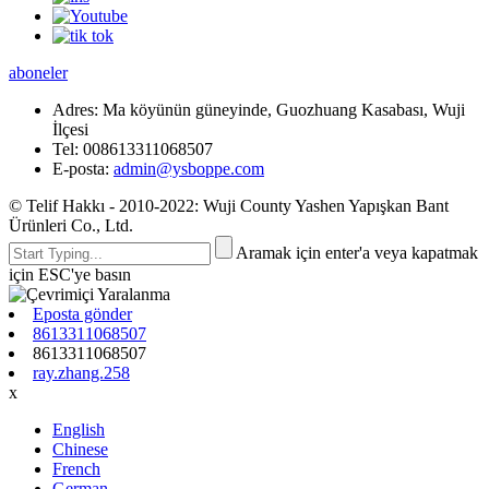
aboneler
Adres:
Ma köyünün güneyinde, Guozhuang Kasabası, Wuji
İlçesi
Tel:
008613311068507
E-posta:
admin@ysboppe.com
© Telif Hakkı - 2010-2022: Wuji County Yashen Yapışkan Bant
Ürünleri Co., Ltd.
Aramak için enter'a veya kapatmak
için ESC'ye basın
Eposta gönder
8613311068507
8613311068507
ray.zhang.258
x
English
Chinese
French
German