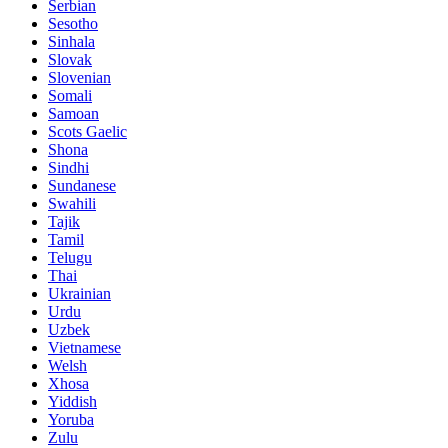
Serbian
Sesotho
Sinhala
Slovak
Slovenian
Somali
Samoan
Scots Gaelic
Shona
Sindhi
Sundanese
Swahili
Tajik
Tamil
Telugu
Thai
Ukrainian
Urdu
Uzbek
Vietnamese
Welsh
Xhosa
Yiddish
Yoruba
Zulu