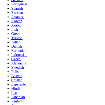
Portuguese
Spanish
Russian
Japanese
Korean
Arabic
Irish
Greek
Turkish
Italian
Danish
Romanian
Indonesian
Czech
Afrikaans
Swedish
Polish
Basque
Catalan
Esperanto
Hindi
Lao
Albanian
Amharic