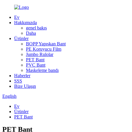
Ev
Hakkımızda
genel bakış
Daha
Ürünler
BOPP Yapışkan Bant
PE Koruyucu Film
Jumbo Rulolar
PET Bant
PVC Bant
Maskeleme bandı
Haberler
SSS
Bize Ulaşın
English
Ev
Ürünler
PET Bant
PET Bant