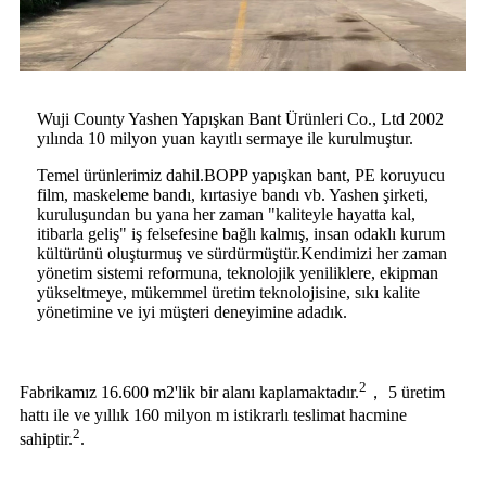
Wuji County Yashen Yapışkan Bant Ürünleri Co., Ltd 2002
yılında 10 milyon yuan kayıtlı sermaye ile kurulmuştur.
Temel ürünlerimiz dahil.BOPP yapışkan bant, PE koruyucu
film, maskeleme bandı, kırtasiye bandı vb. Yashen şirketi,
kuruluşundan bu yana her zaman "kaliteyle hayatta kal,
itibarla geliş" iş felsefesine bağlı kalmış, insan odaklı kurum
kültürünü oluşturmuş ve sürdürmüştür.Kendimizi her zaman
yönetim sistemi reformuna, teknolojik yeniliklere, ekipman
yükseltmeye, mükemmel üretim teknolojisine, sıkı kalite
yönetimine ve iyi müşteri deneyimine adadık.
2
Fabrikamız 16.600 m2'lik bir alanı kaplamaktadır.
， 5 üretim
hattı ile ve yıllık 160 milyon m istikrarlı teslimat hacmine
2
sahiptir.
.