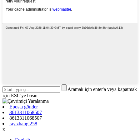
Aramak için enter'a veya kapatmak
için ESC'ye basın
Eposta gönder
8613311068507
8613311068507
ray.zhang.258
x
English