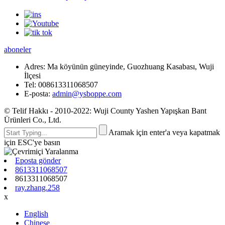
aboneler
Adres:
Ma köyünün güneyinde, Guozhuang Kasabası, Wuji
İlçesi
Tel:
008613311068507
E-posta:
admin@ysboppe.com
© Telif Hakkı - 2010-2022: Wuji County Yashen Yapışkan Bant
Ürünleri Co., Ltd.
Aramak için enter'a veya kapatmak
için ESC'ye basın
Eposta gönder
8613311068507
8613311068507
ray.zhang.258
x
English
Chinese