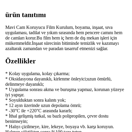
ürün tanıtımı
Mavi Cam Koruyucu Film Kurulum, boyama, inşaat, sıva
uygulaması, tadilat ve yıkım sırasında hem pencere camını hem
de camları korur.Bu film hem iç hem de dış mekan işleri için
mükemmeldir.İnşaat sürecinin bitiminde temizlik ve kazımayı
azaltarak zamandan ve paradan tasarruf etmenizi sağlar.
Özellikler
* Kolay uygulama, kolay çıkarma;
* Oksidasyona dayanıklı, kirlenme önleyici;uzun ömürlü,
delinmeye dayanıklı;
* Uygulama sonrası akma ve buruşma yapmaz, korunan yüzeye
iyi yapışır.
* Soyulduktan sonra kalıntı yok;
* 12 ayın üzerinde uzun depolama ömrü;
* -30°C ile +220°C arasında kararlı;
* İthal gelişmiş tutkal, su bazlı polipropilen, çevre dostu
benimseyin;
* Halıyı çizilmeye, kire, lekeye, boyaya vb. karşı koruyun.
Halınızı söktükten sonra %100 taze tutun.