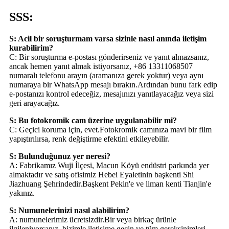
SSS:
S: Acil bir soruşturmam varsa sizinle nasıl anında iletişim
kurabilirim?
C: Bir soruşturma e-postası gönderirseniz ve yanıt almazsanız,
ancak hemen yanıt almak istiyorsanız, +86 13311068507
numaralı telefonu arayın (aramanıza gerek yoktur) veya aynı
numaraya bir WhatsApp mesajı bırakın.Ardından bunu fark edip
e-postanızı kontrol edeceğiz, mesajınızı yanıtlayacağız veya sizi
geri arayacağız.
S: Bu fotokromik cam üzerine uygulanabilir mi?
C: Geçici koruma için, evet.Fotokromik camınıza mavi bir film
yapıştırılırsa, renk değiştirme efektini etkileyebilir.
S: Bulunduğunuz yer neresi?
A: Fabrikamız Wuji İlçesi, Macun Köyü endüstri parkında yer
almaktadır ve satış ofisimiz Hebei Eyaletinin başkenti Shi
Jiazhuang Şehrindedir.Başkent Pekin'e ve liman kenti Tianjin'e
yakınız.
S: Numunelerinizi nasıl alabilirim?
A: numunelerimiz ücretsizdir.Bir veya birkaç ürünle
ilgileniyorsanız, bizimle iletişime geçin ve tüm gereksinimleri